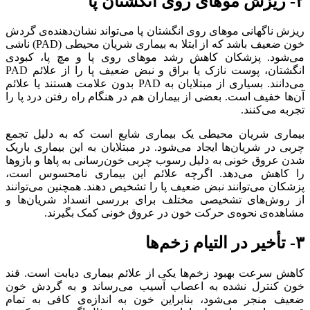
۲- ریزش موهای روی انگشتان پا
ریزش ناگهانی موهای روی انگشتان پا می‌تواند نشان‌دهنده‌ی گردش
خون ضعیف باشد که از ابتلا به بیماری شریان محیطی (PAD) ناشی
می‌شود. پزشکان کاهش رشد موهای روی پا و مچ پا، کبودی
انگشتان، پوست نازک یا براق و نبض ضعیف پا را از علائم PAD
می‌دانند. بسیاری از مبتلایان به PAD بدون علامت هستند یا علائم
آن‌ها خفیف است. بعضی از بیماران هم در هنگام راه رفتن درد پا را
تجربه می‌کنند.
بیماری شریان محیطی یک بیماری شایع است که به دلیل تجمع
چربی در شریان‌ها ایجاد می‌شود. در مبتلایان به این بیماری باریک
شدن عروق خونی به دلیل رسوب چربی خون‌رسانی به پاها و بازوها
را کاهش می‌دهد. اگرچه علائم این بیماری نامحسوس است،
پزشکان می‌توانند نبض ضعیف پا را تشخیص دهند. همچنین می‌توانند
از روش‌های تشخیصی مختلف برای بررسی انسداد شریان‌ها و
مشاهده‌ی نحوه‌ی حرکت خون در عروق خونی کمک بگیرند.
۳- تأخیر در التیام زخم‌ها
کاهش سرعت بهبود زخم‌ها یکی از علائم بیماری دیابت است. قند
خون کنترل نشده به اعصاب آسیب می‌رساند و به گردش خون
ضعیف منجر می‌شود، بنابراین خون به اندازه‌ی کافی به تمام