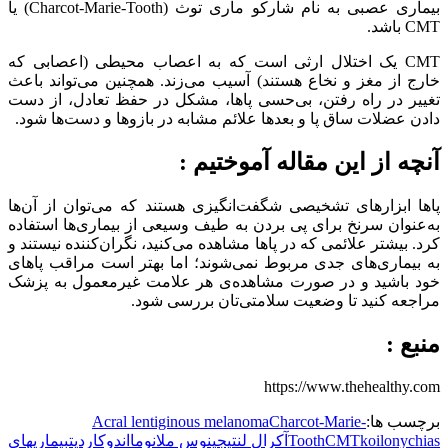
بیماری عصبی به نام شارکو ماری توث (Charcot-Marie-Tooth) یا
CMT باشد.
CMT یک اختلال ارثی است که به اعصاب محیطی (اعصابی که
خارج از مغز و نخاع هستند) آسیب می‌زند. همچنین می‌تواند باعث
تغییر در راه رفتن، بی‌حسی پاها، مشکل در حفظ تعادل، از دست
دادن عضلات ساق پا و بعدها علائم مشابه در بازوها و دست‌ها شود.
آنچه از این مقاله آموختیم :
پاها ابزارهای تشخیصی شگفت‌انگیزی هستند که می‌توان از آن‌ها
به‌عنوان سرنخ برای پی بردن به طیف وسیعی از بیماری‌ها استفاده
کرد. بیشتر علائمی که در پاها مشاهده می‌کنید، نگران‌کننده نیستند و
به بیماری‌های جدی مربوط نمی‌شوند؛ اما بهتر است مراقب پاهای
خود باشید و در صورت مشاهده‌ی هر علامت غیرمعمول به پزشک
مراجعه کنید تا وضعیت سلامتی‌تان بررسی شود.
منبع :
https://www.thehealthy.com
برچسب ها:
Charcot-Marie-
Acral lentiginous melanoma
koilonychias
CMT
Tooth
آکرال لنتیجینوس ملانوما
اندوکاردیت
بیماریهای