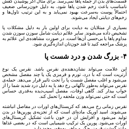
قسمت‌های بدن از جمله پاها نمی‌رسد. برای مثال اگر پوشیدن کفش
نامناسب باعث زخم شدن پاها شود، به دلیل خون‌رسانی ضعیف
احتمالاً پوست به‌سرعت بهبود نمی‌یابد و به این ترتیب تاول‌ها و
زخم‌های دیابتی ایجاد می‌شوند.
بسیاری از مبتلایان به دیابت برای اولین بار به دلیل مشکلات پا
تشخیص داده می‌شوند. سایر علائم دیابت شامل سوزن سوزن شدن
مداوم پاها یا بی‌حسی آن‌ها است. در صورت مشاهده‌ی این علائم به
پزشک مراجعه کنید تا قند خون‌تان اندازه‌گیری شود.
۴- بزرگ شدن و درد شست پا
این علامت می‌تواند نشان‌دهنده‌ی نقرس باشد. نقرس یک نوع
آرتریت است که با درد، تورم و قرمزی یک یا چند مفصل مشخص
می‌شود و اغلب مفصل شست پا را تحت تاثیر قرار می‌دهد. حمله‌ی
نقرس می‌تواند به‌طور ناگهانی رخ دهد یا به دلیل درد شدید شما را از
خواب بیدار کند. گاهی اوقات، مفصل آسیب‌دیده به‌قدری حساس
است که حتی نمی‌تواند وزن ملحفه را تحمل کند.
نقرس زمانی رخ می‌دهد که کریستال‌های اورات در مفاصل انباشته
می‌شوند. اسید اوریک ماده‌ای است که از تجزیه‌ی پورین‌ها در بدن
تولید می‌شود و افزایش آن در خون باعث تشکیل کریستال‌های
اورات می‌شود. پورین یک ترکیب شیمیایی است که در بعضی غذاها
مانند گوشت قرمز، جگر و ماهی به‌وفور ‌وجود دارد.