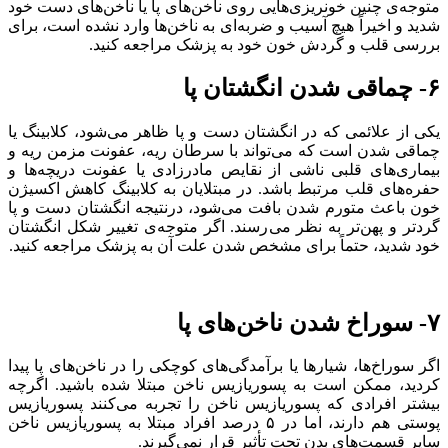
متوجه‌ی چنین خونریزی‌هایی روی ناخن‌های پا یا ناخن‌های دست خود
شدید و اخیراً هیچ آسیب و ضربه‌ای به ناخن‌ها وارد نشده است، برای
بررسی قلب و گردش خون خود به پزشک مراجعه کنید.
۶- چماقی شدن انگشتان پا
یکی از علائمی که در انگشتان دست و پا ظاهر می‌شود، کلابینگ یا
چماقی شدن است که می‌تواند با سرطان ریه، عفونت مزمن ریه و
بیماری‌های قلبی ناشی از نقایص مادرزادی یا عفونت دریچه‌ها و
حفره‌های قلب مرتبط باشد. در مبتلایان به کلابینگ کاهش اکسیژن
خون باعث متورم شدن بافت می‌شود، درنتیجه انگشتان دست و پا
گردتر و پهن‌تر به نظر می‌رسند. اگر متوجه‌ی تغییر شکل انگشتان
خود شدید، حتماً برای مشخص شدن علت آن به پزشک مراجعه کنید.
۷- سوراخ شدن ناخن‌های پا
اگر سوراخ‌ها، شیارها یا برآمدگی‌های کوچکی را در ناخن‌های پا پیدا
کردید، ممکن است به پسوریازیس ناخن مبتلا شده باشید. اگرچه
بیشتر افرادی که پسوریازیس ناخن را تجربه می‌کنند پسوریازیس
پوستی هم دارند، اما در ۵ درصد افراد مبتلا به پسوریازیس ناخن
سایر قسمت‌های بدن تحت تأثیر قرار نمی‌گیرند.