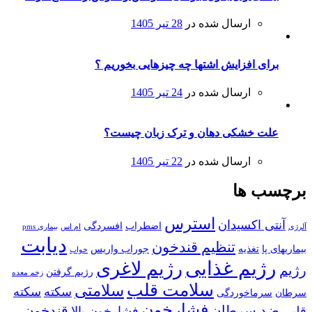
ارسال شده در
28 تیر 1405
برای افزایش اشتها چه چیزهایی بخوریم ؟
ارسال شده در
24 تیر 1405
علت خشکی دهان و ترک زبان چیست؟
ارسال شده در
22 تیر 1405
برچسب ها
استرس
آنتی اکسیدان
اضطراب
افسردگی
آلرژی
ام اس
بیماری pms
دیابت
تنظیم قندخون
بیماریهای پا
تغذیه
جوراب واریس
خواب
رژیم غذایی
رژیم لاغری
رژیم
رژیم گرفتن
زخم معده
سلامت قلب
سلامتی
سکته
سکته
سرطان
سرماخوردگی
فشارخون
ضد سرطان
قندخون
قلبی
فشارخون بالا