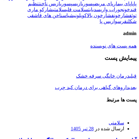
پا
پا
پای بیمار
پای مریض
پسوریازیس
پسوریازیس ناخن
تنظیم
قندخون
جوراب واریس
دیابت
سلامت قلب
سلامتی
شارکو ماری
توث
فشارخون
فشارخون بالا
کویلونیشیاس
ناخن های قاشقی
شکل
نقرس
واریس پا
admin
همه پست های نویسنده
پیمایش پست
قبلی
درمان خانگی سرفه خشک
بعدی
داروهای گیاهی برای درمان کبد چرب
پست ها مرتبط
سلامتی
ارسال شده در
28 تیر 1405