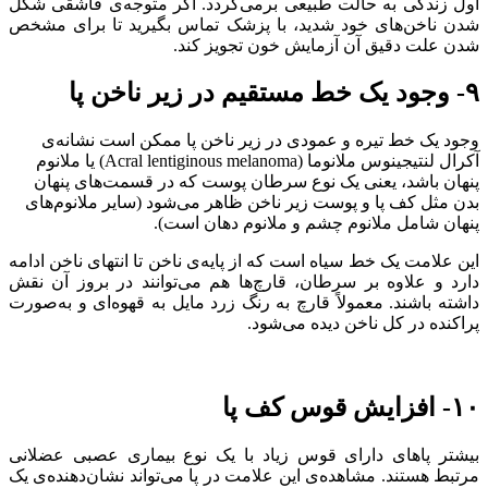
اول زندگی به حالت طبیعی برمی‌گردد. اگر متوجه‌ی قاشقی شکل
شدن ناخن‌های خود شدید، با پزشک تماس بگیرید تا برای مشخص
شدن علت دقیق آن آزمایش خون تجویز کند.
۹- وجود یک خط مستقیم در زیر ناخن‌ پا
وجود یک خط تیره و عمودی در زیر ناخن پا ممکن است نشانه‌ی
آکرال لنتیجینوس ملانوما (Acral lentiginous melanoma) یا ملانوم
پنهان باشد، یعنی یک نوع سرطان پوست که در قسمت‌های پنهان
بدن مثل کف پا و پوست زیر ناخن ظاهر می‌شود (سایر ملانوم‌های
پنهان شامل ملانوم چشم و ملانوم دهان است).
این علامت یک خط سیاه است که از پایه‌ی ناخن تا انتهای ناخن ادامه
دارد و علاوه بر سرطان، قارچ‌ها هم می‌توانند در بروز آن نقش
داشته باشند. معمولاً قارچ به رنگ زرد مایل به قهوه‌ای و به‌صورت
پراکنده در کل ناخن دیده می‌شود.
۱۰- افزایش قوس کف پا
بیشتر پاهای دارای قوس زیاد با یک نوع بیماری عصبی عضلانی
مرتبط هستند. مشاهده‌ی این علامت در پا می‌تواند نشان‌دهنده‌ی یک