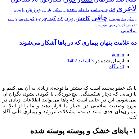
لاغری
ورزش
معده
لاغری و تناسب اندام
پا
نایت گارد
واریس
پیری
چاقی
کاهش وزن
کبد چرب
کبد
کم خونی
پیشگیری از سرطان
کیست
یبوست
تخمدان
گردش خون
سلامتی
ده علامت پنهان بیماری که در پاها آشکار می‌‌شوند
admin
ارسال شده در
3 اسفند 1402
0
دیدگاه
پا یک عضو پیچیده است که بیشتر ما توجه‌ی زیادی به آن نمی‌کنیم و
تا زمانی که دچار شکستگی، پیچ‌خوردگی یا کبودی نشود، نگران آن
نمی‌شویم. این در حالی است که پاها می‌توانند اطلاعات زیادی در
مورد وضعیت سلامتی در اختیار ما قرار دهند و ما را از ابتلا به
بیماری‌های جدی مانند دیابت، مشکلات تیروئید و بیماری قلبی آگاه
کنند.
۱- پاهای خشک و پوسته پوسته شده