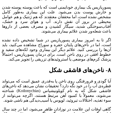
پسوریازیس یک بیماری خودایمنی است که باعث پوسته پوسته شدن
و خارش پوست بدن می‌شود. علت این بیماری به‌طور کامل
مشخص نشده است، اما محققان معتقدند که هم ژنتیک و هم عوامل
محیطی در بروز آن نقش دارند. آب و هوای سرد و خشک،
آفتاب‌سوختگی شدید، سیگار کشیدن و مصرف بعضی از داروها
باعث شعله‌ور شدن علائم بیماری می‌شوند.
اگر تا به امروز بیماری پسوریازیس در شما تشخیص داده نشده‌
است، اما در ناخن‌های پایتان حفره و سوراخ مشاهده می‌کنید، باید
آن‌ها را بررسی کنید. علائم دیگر این بیماری وجود لکه‌های سفید و
خطوط افقی در روی ناخن است. برای درمان پسوریازیس، احتمالاً
پزشک کرم‌های موضعی یا استروئیدهای تزریقی را تجویز می‌کند.
۸- ناخن‌های قاشقی شکل
آیا گودی و فرورفتگی روی ناخن پا به‌قدری عمیق است که می‌تواند
قطره‌ی آب را در خود نگه دارد؟ تحقیقات نشان می‌دهد که ناخن‌های
قاشقی شکل که به نام کویلونیشیاس (Koilonychias) شناخته
می‌شوند، معمولاً با کمبود آهن مرتبط هستند، اگرچه می‌توانند از
سوء تغذیه، اختلالات تیروئید، لوپوس یا آسیب‌دیدگی هم ناشی شوند.
گاهی اوقات این علامت در نوزادان ظاهر می‌شود، اما در چند سال