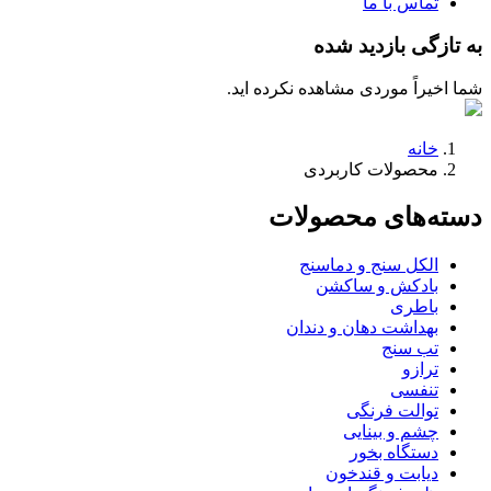
تماس با ما
به تازگی بازدید شده
شما اخیراً موردی مشاهده نکرده اید.
خانه
محصولات کاربردی
دسته‌های محصولات
الکل سنج و دماسنج
بادکش و ساکشن
باطری
بهداشت دهان و دندان
تب سنج
ترازو
تنفسی
توالت فرنگی
چشم و بینایی
دستگاه بخور
دیابت و قندخون