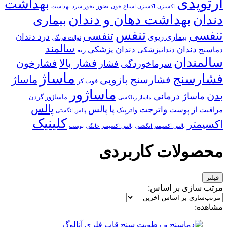
ارتوپدی
بهداشت
بخور
اکسیژن
اکسیژن اشباع خون
بخور سرد
بهداشت
بهداشت دهان و دندان
دندان
بیماری
تنفس
تنفسی
تنفسی
درد دندان
بیماری ریوی
توالت فرنگی
سالمند
دندان
دندان پزشکی
دماسنج
دندانپزشکی
ریه
سالمندان
فشار بالا
فشارخون
سرماخوردگی
فشار
ماساژ
فشارسنج
ماساژ
فشارسنج بازویی
فوت کر
ماساژور
بدن
ماساژ درمانی
ماساژور گردن
ماساژ ریلکسی
پالس
پا
پالس
واترجت
مراقبت از پوست
واترپیک
پالس انگشتی
کلینیک
اکسیمتر
پالس اکسیمتر انگشتی
پالس اکسیمتر خانگی
پوست
محصولات کاربردی
فیلتر
مرتب سازی بر اساس:
مشاهده: