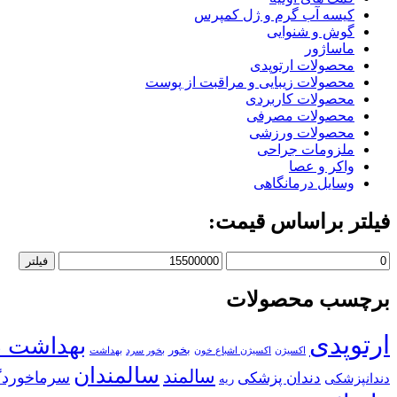
کیسه آب گرم و ژل کمپرس
گوش و شنوایی
ماساژور
محصولات ارتوپدی
محصولات زیبایی و مراقبت از پوست
محصولات کاربردی
محصولات مصرفی
محصولات ورزشی
ملزومات جراحی
واکر و عصا
وسایل درمانگاهی
فیلتر براساس قیمت:
حداقل
حداکثر
فیلتر
قیمت
قیمت
برچسب محصولات
ارتوپدی
بهداشت د
بخور
اکسیژن
اکسیژن اشباع خون
بخور سرد
بهداشت
سالمندان
سالمند
سرماخورد
دندان پزشکی
دندانپزشکی
ریه