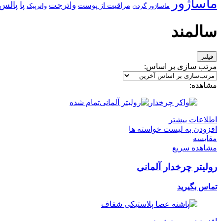
ماساژور
پا
پالس
واترجت
مراقبت از پوست
ماساژور گردن
واترپیک
سالمند
فیلتر
مرتب سازی بر اساس:
مشاهده:
تمام شده
اطلاعات بیشتر
افزودن به لیست خواسته ها
مقایسه
مشاهده سریع
رولیتر چرخدار آلمانی
تماس بگیرید