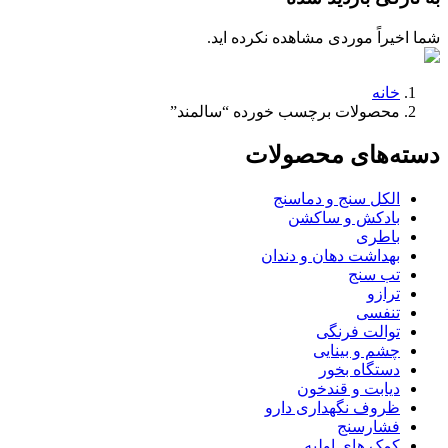
شما اخیراً موردی مشاهده نکرده اید.
خانه
محصولات برچسب خورده “سالمند”
دسته‌های محصولات
الکل سنج و دماسنج
بادکش و ساکشن
باطری
بهداشت دهان و دندان
تب سنج
ترازو
تنفسی
توالت فرنگی
چشم و بینایی
دستگاه بخور
دیابت و قندخون
ظروف نگهداری دارو
فشارسنج
کمک های اولیه