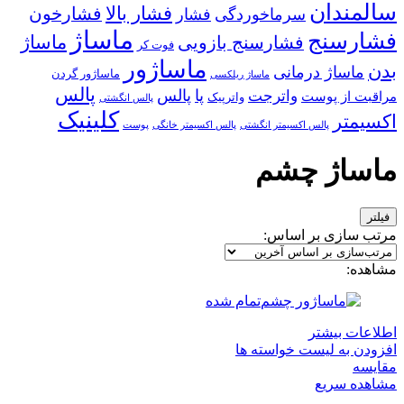
سالمندان
فشار بالا
فشارخون
سرماخوردگی
فشار
ماساژ
فشارسنج
ماساژ
فشارسنج بازویی
فوت کر
ماساژور
بدن
ماساژ درمانی
ماساژور گردن
ماساژ ریلکسی
پالس
پا
پالس
واترجت
مراقبت از پوست
واترپیک
پالس انگشتی
کلینیک
اکسیمتر
پالس اکسیمتر انگشتی
پالس اکسیمتر خانگی
پوست
ماساژ چشم
فیلتر
مرتب سازی بر اساس:
مشاهده:
تمام شده
اطلاعات بیشتر
افزودن به لیست خواسته ها
مقایسه
مشاهده سریع