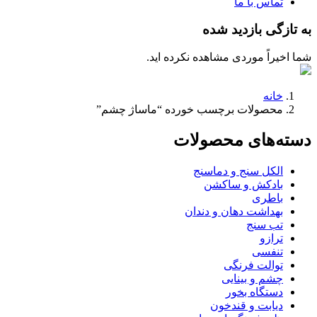
تماس با ما
به تازگی بازدید شده
شما اخیراً موردی مشاهده نکرده اید.
خانه
محصولات برچسب خورده “ماساژ چشم”
دسته‌های محصولات
الکل سنج و دماسنج
بادکش و ساکشن
باطری
بهداشت دهان و دندان
تب سنج
ترازو
تنفسی
توالت فرنگی
چشم و بینایی
دستگاه بخور
دیابت و قندخون