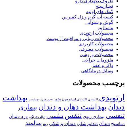
ظروف نگهداری دارو
فشارسنج
کمک های اولیه
کیسه آب گرم و ژل کمپرس
گوش و شنوایی
ماساژور
محصولات ارتوپدی
محصولات زیبایی و مراقبت از پوست
محصولات کاربردی
محصولات مصرفی
محصولات ورزشی
ملزومات جراحی
واکر و عصا
وسایل درمانگاهی
برچسب محصولات
ارتوپدی
بهداشت
بخور
اکسیژن
اکسیژن اشباع خون
بخور سرد
بهداشت
بهداشت دهان و دندان
دندان
بیماری
تنفس
تنفسی
تنفسی
درد دندان
بیماری ریوی
توالت فرنگی
سالمند
دندان
دندان پزشکی
دماسنج
دندانپزشکی
ریه