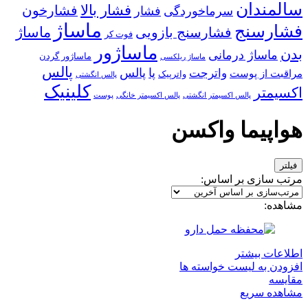
سالمندان
فشار بالا
فشارخون
سرماخوردگی
فشار
ماساژ
فشارسنج
ماساژ
فشارسنج بازویی
فوت کر
ماساژور
بدن
ماساژ درمانی
ماساژور گردن
ماساژ ریلکسی
پالس
پا
پالس
واترجت
مراقبت از پوست
واترپیک
پالس انگشتی
کلینیک
اکسیمتر
پالس اکسیمتر انگشتی
پالس اکسیمتر خانگی
پوست
هواپیما واکسن
فیلتر
مرتب سازی بر اساس:
مشاهده:
اطلاعات بیشتر
افزودن به لیست خواسته ها
مقایسه
مشاهده سریع