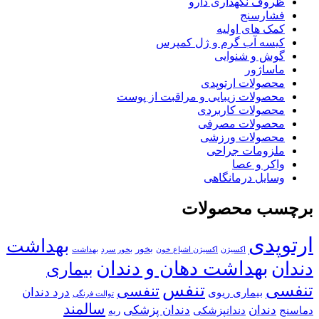
ظروف نگهداری دارو
فشارسنج
کمک های اولیه
کیسه آب گرم و ژل کمپرس
گوش و شنوایی
ماساژور
محصولات ارتوپدی
محصولات زیبایی و مراقبت از پوست
محصولات کاربردی
محصولات مصرفی
محصولات ورزشی
ملزومات جراحی
واکر و عصا
وسایل درمانگاهی
برچسب محصولات
ارتوپدی
بهداشت
بخور
اکسیژن
اکسیژن اشباع خون
بخور سرد
بهداشت
بهداشت دهان و دندان
دندان
بیماری
تنفس
تنفسی
تنفسی
درد دندان
بیماری ریوی
توالت فرنگی
سالمند
دندان
دندان پزشکی
دماسنج
دندانپزشکی
ریه