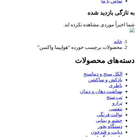
تماس با ما
به تازگی بازدید شده
شما اخیراً موردی مشاهده نکرده اید.
خانه
محصولات برچسب خورده “هواپیما واکسن”
دسته‌های محصولات
الکل سنج و دماسنج
بادکش و ساکشن
باطری
بهداشت دهان و دندان
تب سنج
ترازو
تنفسی
توالت فرنگی
چشم و بینایی
دستگاه بخور
دیابت و قندخون