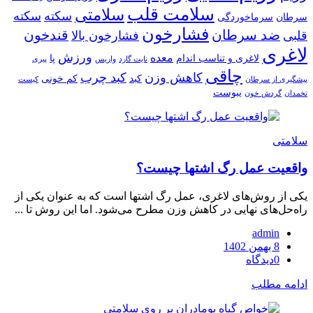
سلامت قلب
سلامتی
سکته
سکته
سرطان
سرماخوردگی
فشارخون
ضد سرطان
قندخون
قلبی
فشارخون بالا
لاغری
ورزش
معده
لاغری و تناسب اندام
پا
نایت گارد
واریس
پیری
چاقی
کاهش وزن
کبد چرب
کبد
کم خونی
پیشگیری از سرطان
کیست
یبوست
تخمدان
گردش خون
سلامتی
واقعیت عمل رگ اشتها چیست؟
یکی از روش‌های لاغری، عمل رگ اشتها است که به عنوان یکی از
راه‌حل‌های نهایی در کاهش وزن مطرح می‌شود. اما این روش تا ...
admin
ارسال
8 بهمن 1402
شده
0
دیدگاه
در
ادامه مطلب