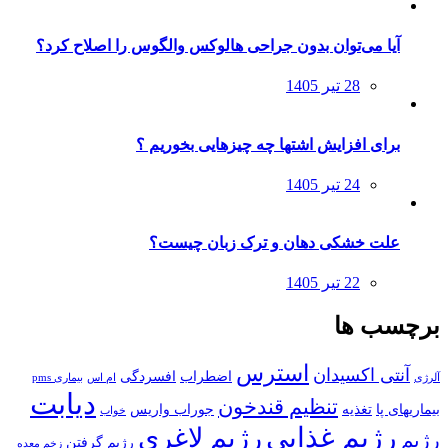
آیا می‌توان بدون جراحی هالوکس والگوس را اصلاح کرد؟
ارسال
28 تیر 1405
شده
در
برای افزایش اشتها چه چیزهایی بخوریم ؟
ارسال
24 تیر 1405
شده
در
علت خشکی دهان و ترک زبان چیست؟
ارسال
22 تیر 1405
شده
در
برچسب ها
استرس
آنتی اکسیدان
اضطراب
افسردگی
آلرژی
ام اس
بیماری pms
دیابت
تنظیم قندخون
بیماریهای پا
تغذیه
جوراب واریس
خواب
رژیم غذایی
رژیم لاغری
رژیم
رژیم گرفتن
زخم معده