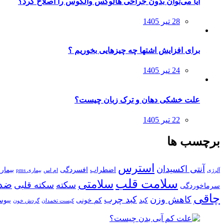
آیا می‌توان بدون جراحی هالوکس والگوس را اصلاح کرد؟
ارسال
28 تیر 1405
شده
در
برای افزایش اشتها چه چیزهایی بخوریم ؟
ارسال
24 تیر 1405
شده
در
علت خشکی دهان و ترک زبان چیست؟
ارسال
22 تیر 1405
شده
در
برچسب ها
استرس
آنتی اکسیدان
اضطراب
افسردگی
بیماری
آلرژی
ام اس
بیماری pms
سلامت قلب
سلامتی
ضد
سکته
سکته قلبی
سرماخوردگی
چاقی
کاهش وزن
کبد چرب
کبد
کم خونی
یبو
کیست تخمدان
گردش خون