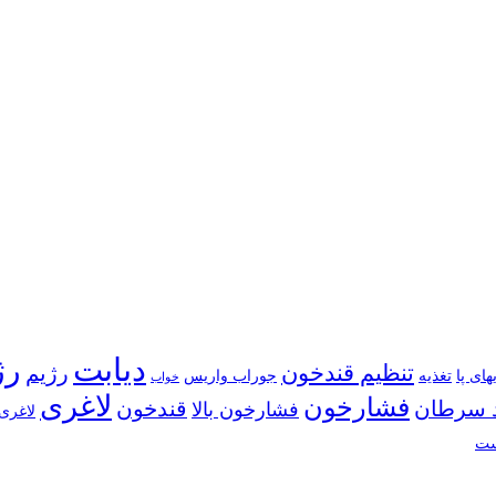
دیابت
رژ
تنظیم قندخون
رژیم
های پا
تغذیه
جوراب واریس
خواب
لاغری
فشارخون
 سرطان
قندخون
فشارخون بالا
لاغری 
ست