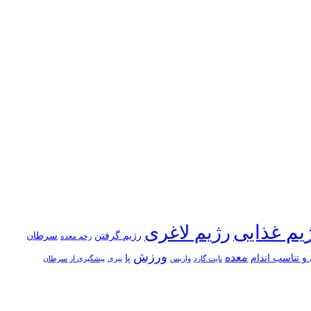
یم غذایی
رژیم لاغری
رژیم گرفتن
سرطان
زخم معده
ورزش
معده
و تناسب اندام
پا
نایت گارد
واریس
پیری
پیشگیری از سرطان