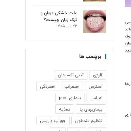
علت خشکی دهان و
ترک زبان چیست؟
رخی
۲۲ تیر ۱۴۰۵
اند
صرف
مان
نید
برچسب ها
آلرژی
آنتی اکسیدان
ها
استرس
اضطراب
افسردگی
ام اس
بیماری pms
بیماریهای پا
تغذیه
اری
تنظیم قندخون
جوراب واریس