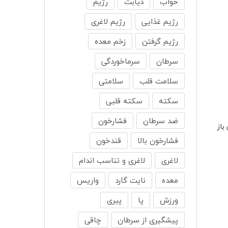
خواب
دیابت
رژیم
رژیم غذایی
رژیم لاغری
رژیم گرفتن
زخم معده
سرطان
سرماخوردگی
سلامت قلب
سلامتی
سکته
سکته قلبی
ضد سرطان
فشارخون
باز
فشارخون بالا
قندخون
لاغری
لاغری و تناسب اندام
معده
نایت گارد
واریس
ورزش
پا
پیری
پیشگیری از سرطان
چاقی