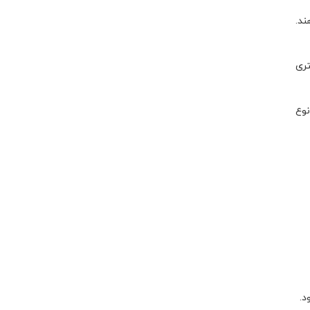
ند.
تری
نوع
د.