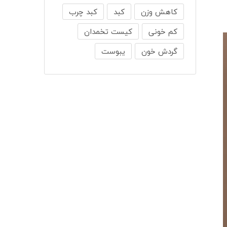
کاهش وزن
کبد
کبد چرب
کم خونی
کیست تخمدان
گردش خون
یبوست