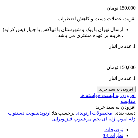
150,000
تومان
تقویت عضلات دست و کاهش اضطراب
ارسال تهران با پیک و شهرستان با تیپاکس یا چاپار (پس کرایه)
، هزینه بر عهده مشتری می باشد .
1 عدد در انبار
150,000
تومان
1 عدد در انبار
توپ
افزودن به سبد خرید
ژله
افزودن به لیست خواسته ها
ای
مقایسه
تخم
افزودن به سبد خرید
مرغی
دسته بندی:
محصولات ارتوپدی
برچسب ها:
ارتوپدی
تقویت دست
توپ
برند
ژله ای
توپ ژله ای تخم مرغی
توپ فیزیوتراپی
POWER
BALL
توضیحات
عدد
نظرات (0)