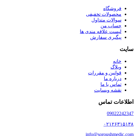
فروشگاه
محصولات تخفیفی
سوالات متداول
حساب من
لیست علاقه مندی ها
پیگیری سفارش
سایت
خانه
وبلاگ
قوانین و مقررات
درباره ما
تماس با ما
نقشه وبسایت
اطلاعات تماس
09022242347
۰۲۱۲۶۳۱۵۱۳۸
info@soroushmedic.com