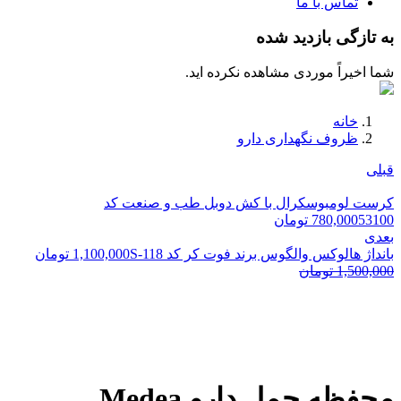
تماس با ما
به تازگی بازدید شده
شما اخیراً موردی مشاهده نکرده اید.
خانه
ظروف نگهداری دارو
قبلی
کرست لومبوسکرال با کش دوبل طب و صنعت کد
53100
780,000
تومان
بعدی
بانداژ هالوکس والگوس برند فوت کر کد S-118
1,100,000
تومان
1,500,000
تومان
محفظه حمل دارو Medea